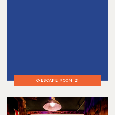
Q-ESCAPE ROOM ’21